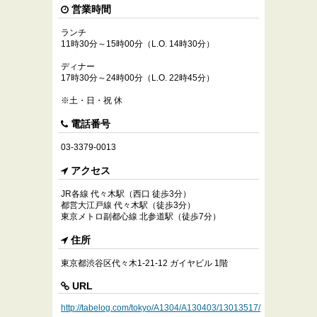
営業時間
ランチ
11時30分～15時00分（L.O. 14時30分）
ディナー
17時30分～24時00分（L.O. 22時45分）
※土・日・祝 休
電話番号
03-3379-0013
アクセス
JR各線 代々木駅（西口 徒歩3分）
都営大江戸線 代々木駅（徒歩3分）
東京メトロ副都心線 北参道駅（徒歩7分）
住所
東京都渋谷区代々木1-21-12 ガイヤビル 1階
URL
http://tabelog.com/tokyo/A1304/A130403/13013517/