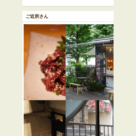
ご近所さん
炭火焼ホル
パニーノ
モン まん
ニーノ
★☆☆