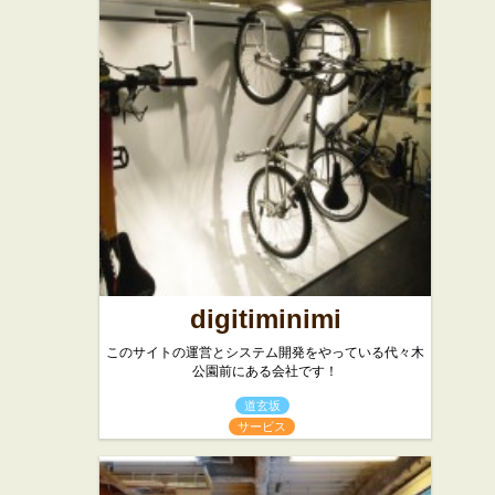
代々木カリ
プルクル
★☆☆
ー
★☆☆
パン屋
カレー屋
バー・居酒屋
digitiminimi
このサイトの運営とシステム開発をやっている代々木
公園前にある会社です！
道玄坂
サービス