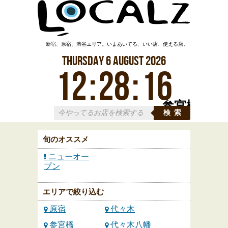
新宿、原宿、渋谷エリア。いまあいてる、いい店、使える店。
Thursday
6
August
2026
12
:
28
:
16
参宮橋
検索
旬のオススメ
ニューオー
プン
エリアで絞り込む
原宿
代々木
参宮橋
代々木八幡