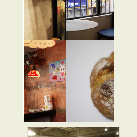
てん 代々
イタリアン
弁当・惣菜
木店
★☆☆
焼き肉
野菜を食べ
トンガコ
るカレー
ーヒー
★★☆
camp
カフェ・喫茶店
★☆☆
バー・居酒屋
カレー屋