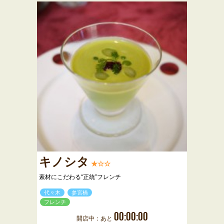
キノシタ
★☆☆
素材にこだわる“正統”フレンチ
代々木
参宮橋
フレンチ
00:00:00
開店中：あと