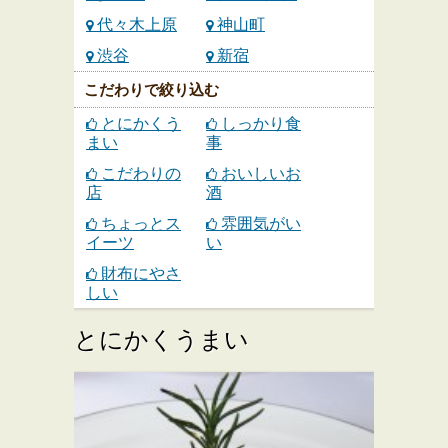
代々木上原
神山町
渋谷
新宿
こだわりで絞り込む
とにかくう
しっかり食
まい
事
こだわりの
おいしいお
店
酒
ちょっとス
雰囲気がい
イーツ
い
財布にやさ
しい
とにかくうまい