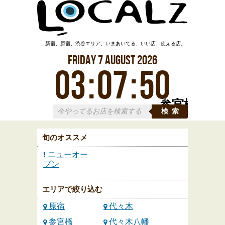
新宿、原宿、渋谷エリア。いまあいてる、いい店、使える店。
Friday
7
August
2026
03
:
07
:
50
参宮橋
検索
旬のオススメ
ニューオー
プン
エリアで絞り込む
原宿
代々木
参宮橋
代々木八幡