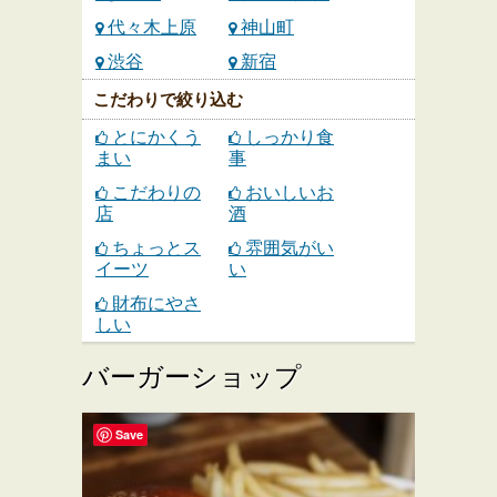
代々木上原
神山町
渋谷
新宿
こだわりで絞り込む
とにかくう
しっかり食
まい
事
こだわりの
おいしいお
店
酒
ちょっとス
雰囲気がい
イーツ
い
財布にやさ
しい
バーガーショップ
Save