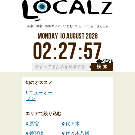
新宿、原宿、渋谷エリア。いまあいてる、いい店、使える店。
Monday
10
August
2026
02
:
27
:
58
参宮橋
検索
旬のオススメ
ニューオー
プン
エリアで絞り込む
原宿
代々木
参宮橋
代々木八幡