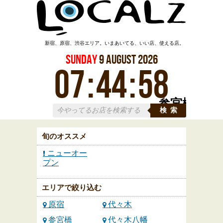
新宿、原宿、渋谷エリア。いまあいてる、いい店、使える店。
Sunday
9
August
2026
07
:
44
:
58
参宮橋
検索
旬のオススメ
ニューオー
プン
エリアで絞り込む
原宿
代々木
参宮橋
代々木八幡