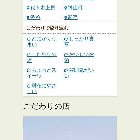
代々木上原
神山町
渋谷
新宿
こだわりで絞り込む
とにかくう
しっかり食
まい
事
こだわりの
おいしいお
店
酒
ちょっとス
雰囲気がい
イーツ
い
財布にやさ
しい
こだわりの店