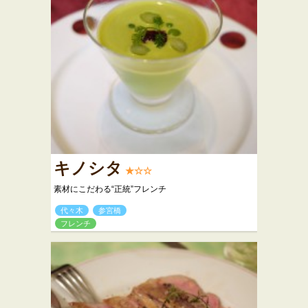
キノシタ
★☆☆
素材にこだわる“正統”フレンチ
代々木
参宮橋
フレンチ