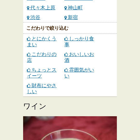
代々木上原
神山町
渋谷
新宿
こだわりで絞り込む
とにかくう
しっかり食
まい
事
こだわりの
おいしいお
店
酒
ちょっとス
雰囲気がい
イーツ
い
財布にやさ
しい
ワイン