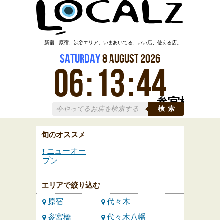
新宿、原宿、渋谷エリア。いまあいてる、いい店、使える店。
Saturday
8
August
2026
06
:
13
:
45
参宮橋
検索
旬のオススメ
ニューオー
プン
エリアで絞り込む
原宿
代々木
参宮橋
代々木八幡