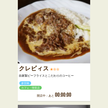
クレビィス
★☆☆
自家製ビーフライスとこだわりのコーヒー
参宮橋
カフェ・喫茶店
00:00:00
開店中：あと