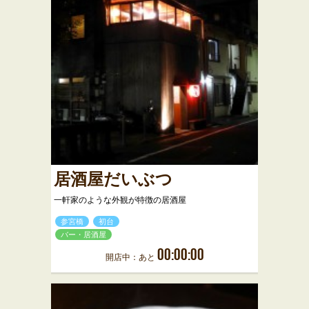
居酒屋だいぶつ
一軒家のような外観が特徴の居酒屋
参宮橋
初台
バー・居酒屋
00:00:00
開店中：あと