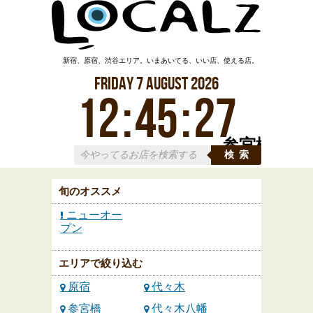
新宿、原宿、渋谷エリア。いまあいてる、いい店、使える店。
Friday
7
August
2026
12
:
45
:
28
参宮橋
検索
旬のオススメ
ニューオー
プン
エリアで絞り込む
原宿
代々木
参宮橋
代々木八幡