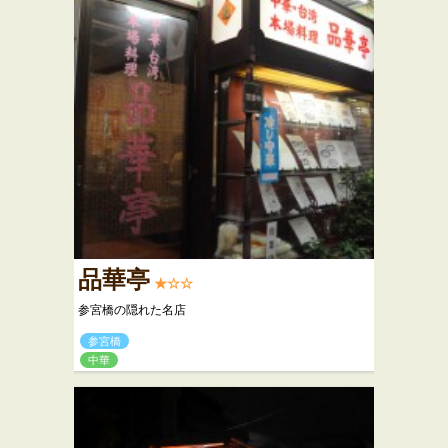
品華亭
★☆☆
参宮橋の隠れた名店
参宮橋
中華