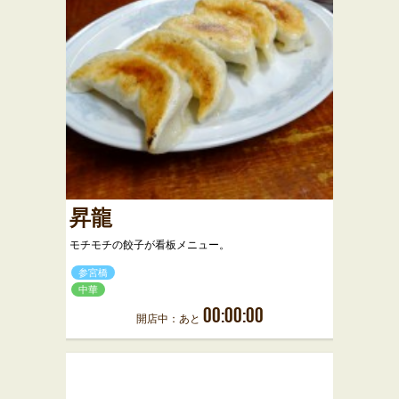
昇龍
モチモチの餃子が看板メニュー。
参宮橋
中華
00:00:00
開店中：あと