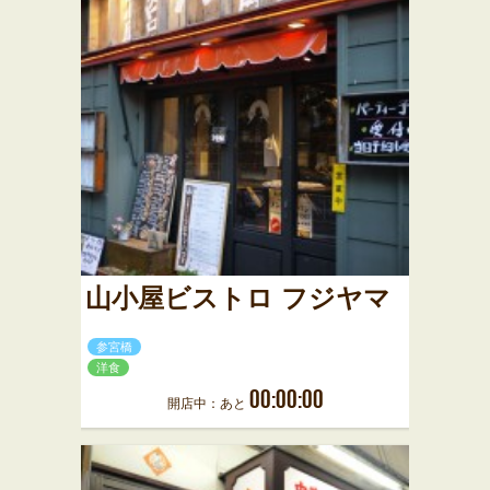
山小屋ビストロ フジヤマ
参宮橋
洋食
00:00:00
開店中：あと