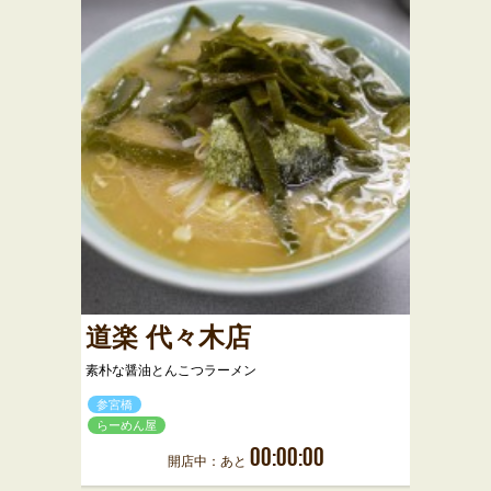
道楽 代々木店
素朴な醤油とんこつラーメン
参宮橋
らーめん屋
00:00:00
開店中：あと