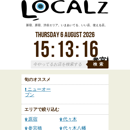
新宿、原宿、渋谷エリア。いまあいてる、いい店、使える店。
Thursday
6
August
2026
15
:
13
:
16
参宮橋
検索
旬のオススメ
ニューオー
プン
エリアで絞り込む
原宿
代々木
参宮橋
代々木八幡