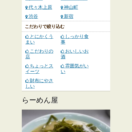
代々木上原
神山町
渋谷
新宿
こだわりで絞り込む
とにかくう
しっかり食
まい
事
こだわりの
おいしいお
店
酒
ちょっとス
雰囲気がい
イーツ
い
財布にやさ
しい
らーめん屋