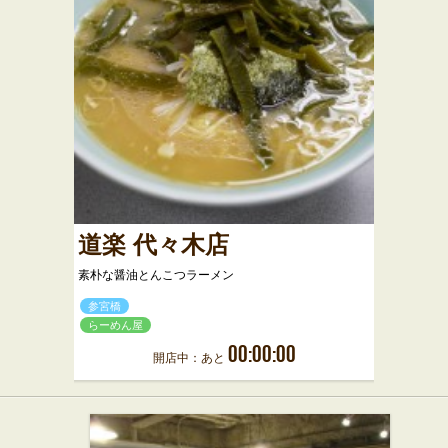
道楽 代々木店
素朴な醤油とんこつラーメン
参宮橋
らーめん屋
00:00:00
開店中：あと