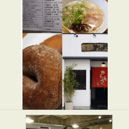
パン屋
カントサ
ンク
★★☆
弁当・惣菜
按田餃子
博多 一風
★☆☆
堂 代々木
中華
上原店
★☆☆
らーめん屋
ドーナツ
まんぷく