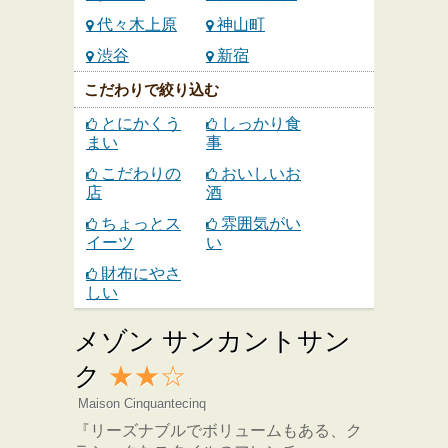
代々木上原
神山町
渋谷
新宿
こだわりで絞り込む
とにかくう
しっかり食
まい
事
こだわりの
おいしいお
店
酒
ちょっとス
雰囲気がい
イーツ
い
財布にやさ
しい
メゾン サンカントサン
ク
★★☆
Maison Cinquantecinq
『リーズナブルでボリュームもある、ク