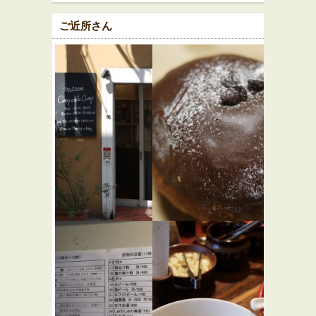
ご近所さん
デリカテ
マンマー
ッセン メ
ノ
★☆☆
ゾン サン
カフェ・喫茶店