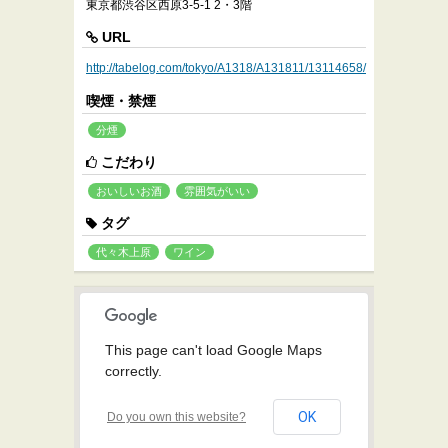
東京都渋谷区西原3-5-1 2・3階
URL
http://tabelog.com/tokyo/A1318/A131811/13114658/
喫煙・禁煙
分煙
こだわり
おいしいお酒
雰囲気がいい
タグ
代々木上原
ワイン
This page can't load Google Maps
correctly.
OK
Do you own this website?