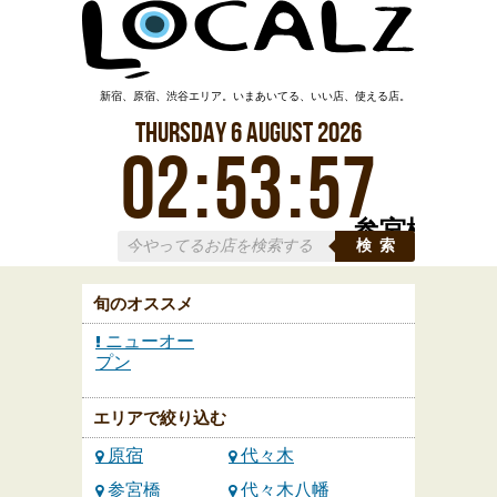
新宿、原宿、渋谷エリア。いまあいてる、いい店、使える店。
Thursday
6
August
2026
02
:
53
:
57
参宮橋
検索
旬のオススメ
ニューオー
プン
エリアで絞り込む
原宿
代々木
参宮橋
代々木八幡