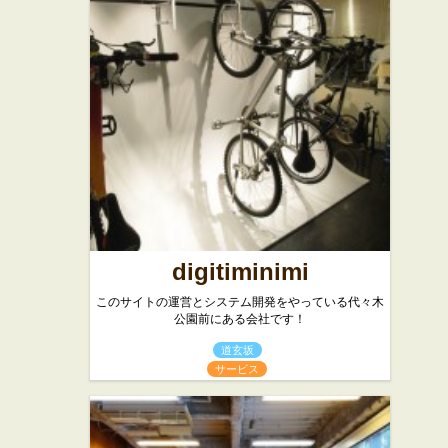
とコーヒ
代々木上原
ーの店 ハ
店
★☆☆
リッツ
焼き肉
★★★
カフェ・喫茶店
スイーツ
digitiminimi
このサイトの運営とシステム開発をやっている代々木
公園前にある会社です！
道玄坂
サービス