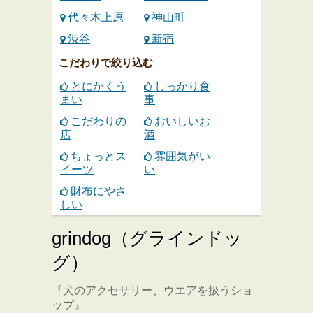
代々木上原
神山町
渋谷
新宿
こだわりで絞り込む
とにかくう
しっかり食
まい
事
こだわりの
おいしいお
店
酒
ちょっとス
雰囲気がい
イーツ
い
財布にやさ
しい
grindog（グラインドッ
グ）
『犬のアクセサリー、ウエアを扱うショ
ップ』