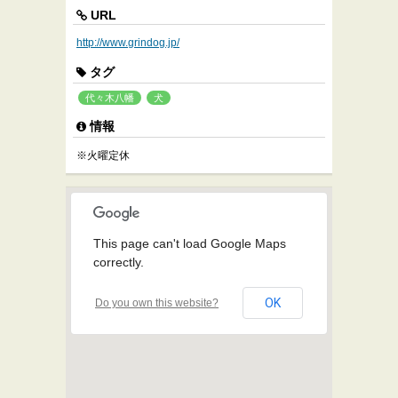
URL
http://www.grindog.jp/
タグ
代々木八幡
犬
情報
※火曜定休
This page can't load Google Maps
correctly.
OK
Do you own this website?