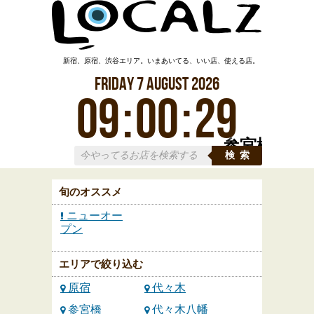
新宿、原宿、渋谷エリア。いまあいてる、いい店、使える店。
Friday
7
August
2026
09
:
00
:
29
参宮橋
検索
旬のオススメ
ニューオー
プン
エリアで絞り込む
原宿
代々木
参宮橋
代々木八幡