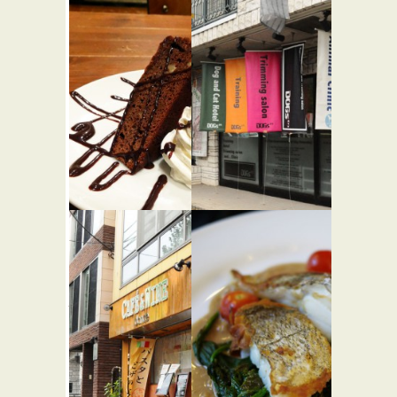
アームズ
代々木公園
パークサ
犬猫病院
イド バー
ガーショ
ップ
★★★