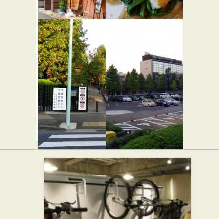
バーガーショップ
カフェ＆
ヴィオレ
ワイン ダ
ット
★☆☆
ンス
フレンチ
カフェ・喫茶店
代々木公園
代々木公園
参宮橋門
駐車場
★☆☆