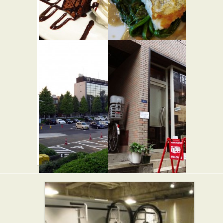
アームズ
ヴィオレ
パークサ
ット
★☆☆
イド バー
フレンチ
ガーショ
ップ
★★★
バーガーショップ
代々木公園
Hair Salon
駐車場
apple
★☆☆