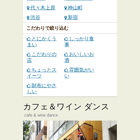
代々木上原
神山町
渋谷
新宿
こだわりで絞り込む
とにかくう
しっかり食
まい
事
こだわりの
おいしいお
店
酒
ちょっとス
雰囲気がい
イーツ
い
財布にやさ
しい
カフェ＆ワイン ダンス
cafe & wine dance