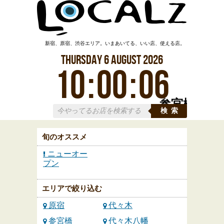
新宿、原宿、渋谷エリア。いまあいてる、いい店、使える店。
Thursday
6
August
2026
10
:
00
:
07
参宮橋
検索
旬のオススメ
ニューオー
プン
エリアで絞り込む
原宿
代々木
参宮橋
代々木八幡