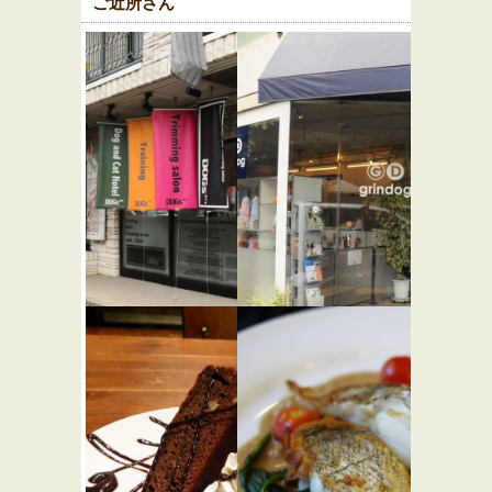
ご近所さん
代々木公園
grindog（グ
犬猫病院
ラインド
ッグ）