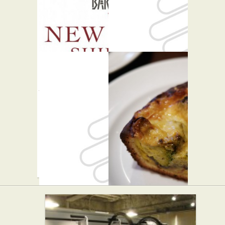
ラス・
ド・プロ
ヴァンス
カフェ・喫茶店
バルバッ
カフェ マ
コア・グ
メヒコ 公
リル 渋谷
園通り店
店
カフェ・喫茶店
★★☆
西洋料理
麺処花田
ブラッス