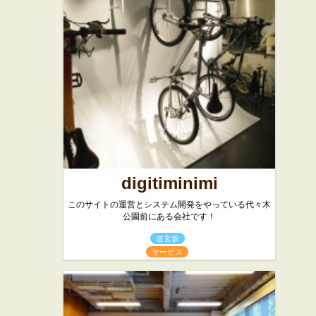
渋谷店
リー・ヴ
ィロン 渋
らーめん屋
谷店
★★★
フレンチ
digitiminimi
このサイトの運営とシステム開発をやっている代々木
公園前にある会社です！
道玄坂
サービス