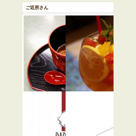
ご近所さん
渋谷 松川
ロクシタ
本店
ンカフェ
★☆☆
渋谷店 テ
和食