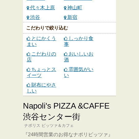
代々木上原
神山町
渋谷
新宿
こだわりで絞り込む
とにかくう
しっかり食
まい
事
こだわりの
おいしいお
店
酒
ちょっとス
雰囲気がい
イーツ
い
財布にやさ
しい
Napoli's PIZZA &CAFFE
渋谷センター街
ナポリス ピッツァ＆カフェ
『24時間営業のお得なナポリピッツァ』