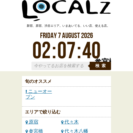
新宿、原宿、渋谷エリア。いまあいてる、いい店、使える店。
Friday
7
August
2026
02
:
07
:
41
参宮橋
検索
旬のオススメ
ニューオー
プン
エリアで絞り込む
原宿
代々木
参宮橋
代々木八幡