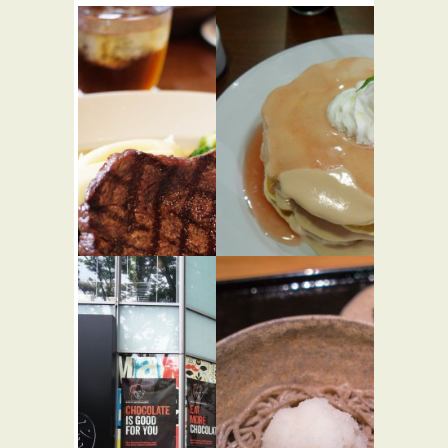
beacon
シナモン
★★☆
ズ レスト
西洋料理
ラン
西洋料理