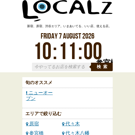
新宿、原宿、渋谷エリア。いまあいてる、いい店、使える店。
Friday
7
August
2026
10
:
11
:
00
参宮橋
検索
旬のオススメ
ニューオー
プン
エリアで絞り込む
原宿
代々木
参宮橋
代々木八幡