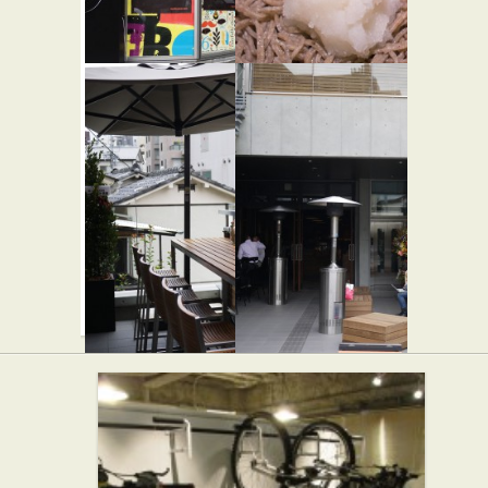
マックス
玉笑
★★☆
ブレナー
そば・うどん
チョコレ
ートバー
表参道店
★★☆
カフェ・喫茶店
スイーツ
スモーク
ザ・ロー
ハウス
スタリー
★★☆
★★☆
西洋料理