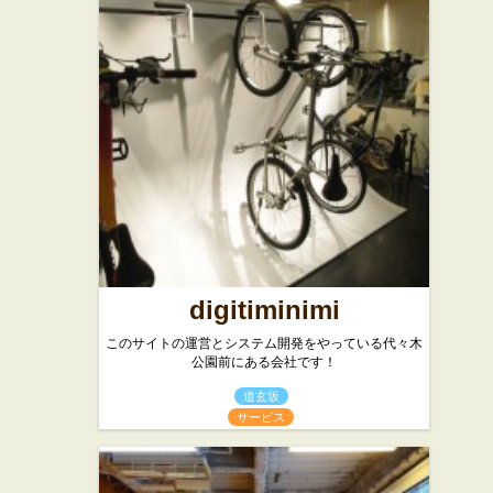
★★☆
ズ ビガー
スイーツ
バーガー
渋谷
バーガーショップ
digitiminimi
このサイトの運営とシステム開発をやっている代々木
公園前にある会社です！
道玄坂
サービス