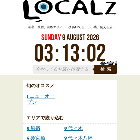
新宿、原宿、渋谷エリア。いまあいてる、いい店、使える店。
Sunday
9
August
2026
03
:
13
:
03
参宮橋
検索
旬のオススメ
ニューオー
プン
エリアで絞り込む
原宿
代々木
参宮橋
代々木八幡