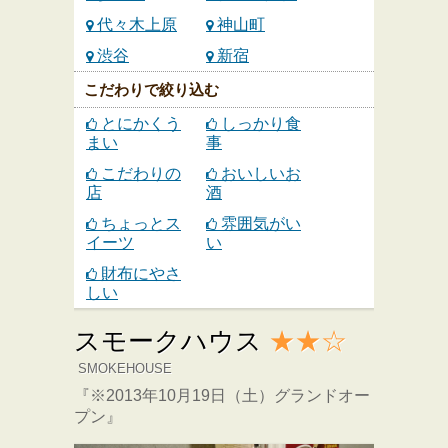
代々木上原
神山町
渋谷
新宿
こだわりで絞り込む
とにかくう
しっかり食
まい
事
こだわりの
おいしいお
店
酒
ちょっとス
雰囲気がい
イーツ
い
財布にやさ
しい
スモークハウス
★★☆
SMOKEHOUSE
『※2013年10月19日（土）グランドオー
プン』