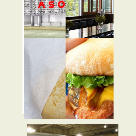
★★☆
カフェ・喫茶店
ASOKO 原
レフェク
宿店
トワール
★★☆
カフェ・喫茶店
パン屋
瑞穂
テディー