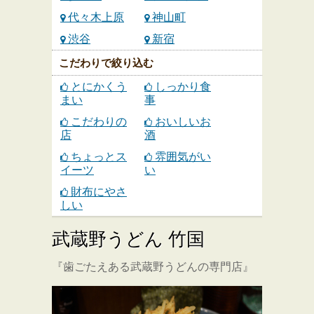
代々木上原
神山町
渋谷
新宿
こだわりで絞り込む
とにかくう
しっかり食
まい
事
こだわりの
おいしいお
店
酒
ちょっとス
雰囲気がい
イーツ
い
財布にやさ
しい
武蔵野うどん 竹国
『歯ごたえある武蔵野うどんの専門店』