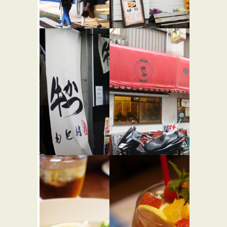
コーヒー
中華そば
ハウス ニ
すずらん
★☆☆
シヤ
★★☆
らーめん屋
カフェ・喫茶店
牛かつ も
仙台や
★☆☆
と村
中華
★★☆
和食