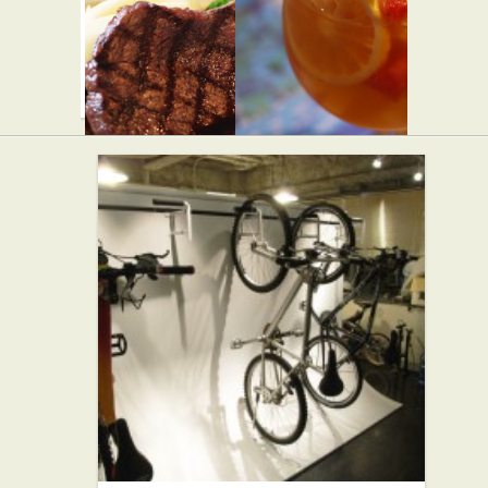
beacon
ロクシタ
★★☆
ンカフェ
西洋料理
渋谷店 テ
ラス・
ド・プロ
ヴァンス
カフェ・喫茶店