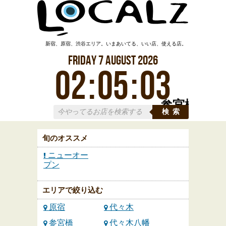
新宿、原宿、渋谷エリア。いまあいてる、いい店、使える店。
Friday
7
August
2026
02
:
05
:
03
参宮橋
検索
旬のオススメ
ニューオー
プン
エリアで絞り込む
原宿
代々木
参宮橋
代々木八幡