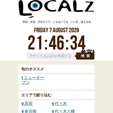
新宿、原宿、渋谷エリア。いまあいてる、いい店、使える店。
Friday
7
August
2026
21
:
46
:
35
参宮橋
検索
旬のオススメ
ニューオー
プン
エリアで絞り込む
原宿
代々木
参宮橋
代々木八幡