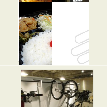
瑞兆
清香園 渋
★★★
谷店
和食
焼き肉
千葉屋
Lil' Rire
弁当・惣菜
カフェ・喫茶店