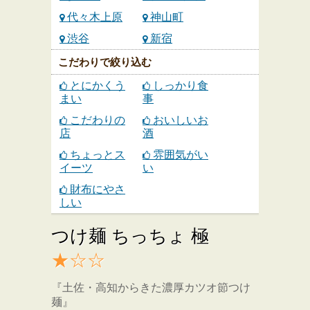
代々木上原
神山町
渋谷
新宿
こだわりで絞り込む
とにかくう
しっかり食
まい
事
こだわりの
おいしいお
店
酒
ちょっとス
雰囲気がい
イーツ
い
財布にやさ
しい
つけ麺 ちっちょ 極
★☆☆
『土佐・高知からきた濃厚カツオ節つけ
麺』