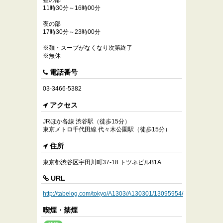
昼の部
11時30分～16時00分
夜の部
17時30分～23時00分
※麺・スープがなくなり次第終了
※無休
電話番号
03-3466-5382
アクセス
JRほか各線 渋谷駅（徒歩15分）
東京メトロ千代田線 代々木公園駅（徒歩15分）
住所
東京都渋谷区宇田川町37-18 トツネビルB1A
URL
http://tabelog.com/tokyo/A1303/A130301/13095954/
喫煙・禁煙