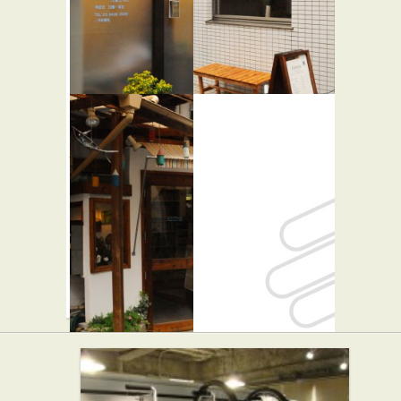
スイーツ
ズ
代々木公園
美容室
ヘルスケ
Gemma
ア 鍼灸院
代々木公園
代々木深町