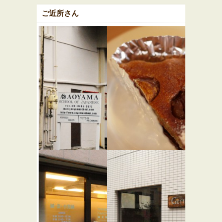
ご近所さん
青山スクー
アフター
ルオブジ
アワーズ
★☆☆
ャパニー