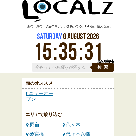
新宿、原宿、渋谷エリア。いまあいてる、いい店、使える店。
Saturday
8
August
2026
15
:
35
:
31
参宮橋
検索
旬のオススメ
ニューオー
プン
エリアで絞り込む
原宿
代々木
参宮橋
代々木八幡