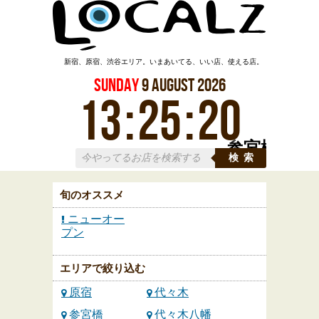
新宿、原宿、渋谷エリア。いまあいてる、いい店、使える店。
Sunday
9
August
2026
13
:
25
:
21
参宮橋
検索
旬のオススメ
ニューオー
プン
エリアで絞り込む
原宿
代々木
参宮橋
代々木八幡