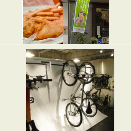
★☆☆
スイーツ
タラモア
三英舎クリ
★☆☆
ーニング
バー・居酒屋