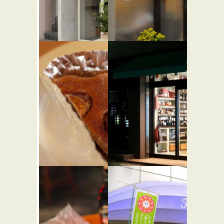
NEWPORT
代々木公園
★☆☆
ヘルスケ
カフェ・喫茶店
ア 鍼灸院
バー・居酒屋
アフター
a day.
アワーズ