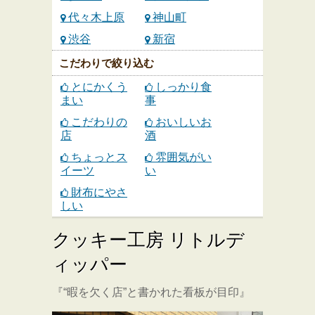
代々木上原
神山町
渋谷
新宿
こだわりで絞り込む
とにかくう
しっかり食
まい
事
こだわりの
おいしいお
店
酒
ちょっとス
雰囲気がい
イーツ
い
財布にやさ
しい
クッキー工房 リトルデ
ィッパー
『“暇を欠く店”と書かれた看板が目印』