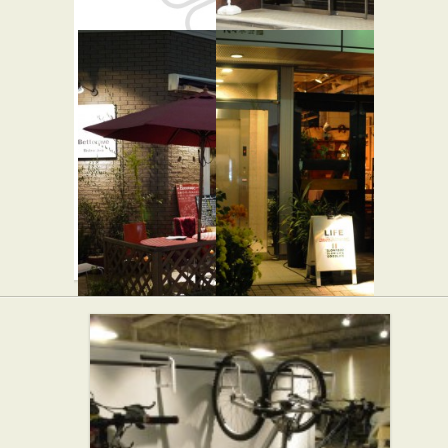
成城石井
渋谷富ケ谷
富ヶ谷店
一郵便局
Betterave
ライフ
★☆☆
Bistro Jiro
イタリアン
カフェ・喫茶店
★★☆
フレンチ