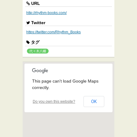
URL
http://rhythm-books.com/
Twitter
https://twitter.com/Rhythm_Books
タグ
代々木八幡
This page can't load Google Maps
correctly.
OK
Do you own this website?