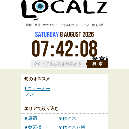
新宿、原宿、渋谷エリア。いまあいてる、いい店、使える店。
Saturday
8
August
2026
07
:
42
:
08
参宮橋
検索
旬のオススメ
ニューオー
プン
エリアで絞り込む
原宿
代々木
参宮橋
代々木八幡