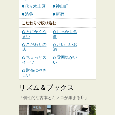
代々木上原
神山町
渋谷
新宿
こだわりで絞り込む
とにかくう
しっかり食
まい
事
こだわりの
おいしいお
店
酒
ちょっとス
雰囲気がい
イーツ
い
財布にやさ
しい
リズム＆ブックス
『個性的な古本とキノコが集まる店』