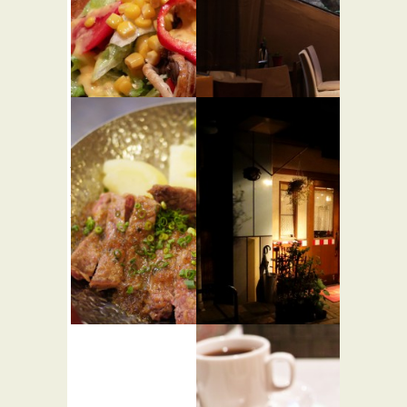
ハシヤ ス
おばんざ
パゲティ
い 創作和
代々木八幡
食 HIBARI
★☆☆
本店
和食
洋食
匠料理 い
せきぐち