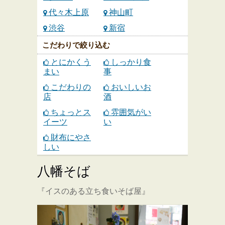
代々木上原
神山町
渋谷
新宿
こだわりで絞り込む
とにかくう
しっかり食
まい
事
こだわりの
おいしいお
店
酒
ちょっとス
雰囲気がい
イーツ
い
財布にやさ
しい
八幡そば
『イスのある立ち食いそば屋』