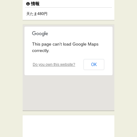
情報
天たま480円
This page can't load Google Maps
correctly.
OK
Do you own this website?