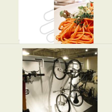
なば
亭
★★☆
和食
洋食
マルマン
TIKI+GOAL
ストア
CAFE
★☆☆
代々木八幡
カフェ・喫茶店
店