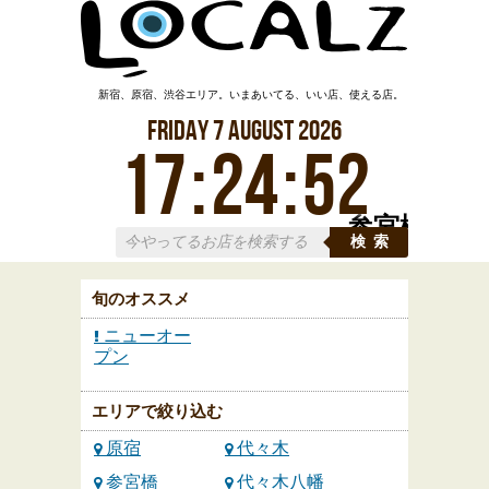
新宿、原宿、渋谷エリア。いまあいてる、いい店、使える店。
Friday
7
August
2026
17
:
24
:
53
参宮橋
検索
旬のオススメ
ニューオー
プン
エリアで絞り込む
原宿
代々木
参宮橋
代々木八幡