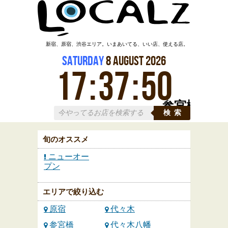
新宿、原宿、渋谷エリア。いまあいてる、いい店、使える店。
Saturday
8
August
2026
17
:
37
:
50
参宮橋
検索
旬のオススメ
ニューオー
プン
エリアで絞り込む
原宿
代々木
参宮橋
代々木八幡