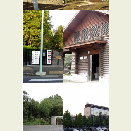
パークス
渋谷はる
代々木の丘
のおがわ
プレーパ
ーク
代々木公園
代々木公園
参宮橋門
駐車場横多
目的トイ
レ