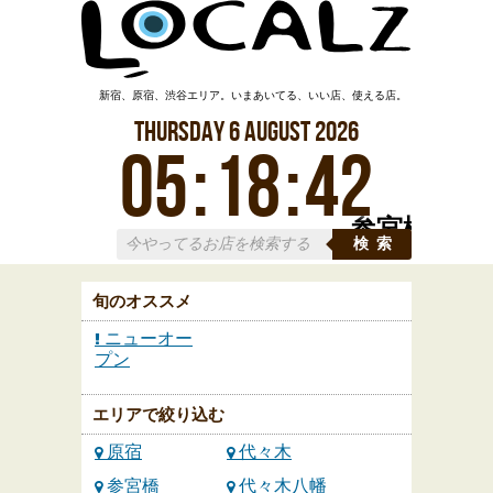
新宿、原宿、渋谷エリア。いまあいてる、いい店、使える店。
Thursday
6
August
2026
05
:
18
:
43
参宮橋
検索
旬のオススメ
ニューオー
プン
エリアで絞り込む
原宿
代々木
参宮橋
代々木八幡