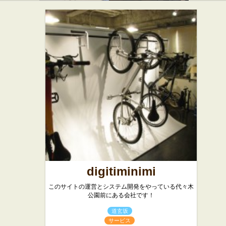
トスカー
代々木 今
ナ 代々木
半
★★★
店
和食
★☆☆
イタリアン
digitiminimi
このサイトの運営とシステム開発をやっている代々木
公園前にある会社です！
道玄坂
サービス