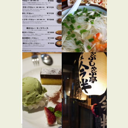
おひつ膳
ムーンボ
田んぼ
ウ
★☆☆
代々木本店
カレー屋
バー・居酒屋
★★☆
和食
モクバザ
カンボジ
★☆☆
ア料理 ア
カレー屋
ンコール
バー・居酒屋
ワット
★☆☆
アジア・エスニッ
ク