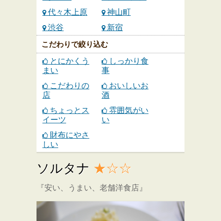
代々木上原
神山町
渋谷
新宿
こだわりで絞り込む
とにかくう
しっかり食
まい
事
こだわりの
おいしいお
店
酒
ちょっとス
雰囲気がい
イーツ
い
財布にやさ
しい
ソルタナ
★☆☆
『安い、うまい、老舗洋食店』