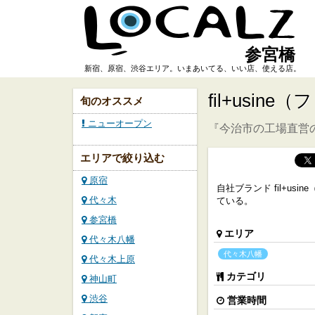
参宮橋
新宿、原宿、渋谷エリア。いまあいてる、いい店、使える店。
fil+usin
旬のオススメ
ニューオープン
『今治市の工場直営
エリアで絞り込む
原宿
自社ブランド fil+u
代々木
ている。
参宮橋
エリア
代々木八幡
代々木八幡
代々木上原
カテゴリ
神山町
渋谷
営業時間