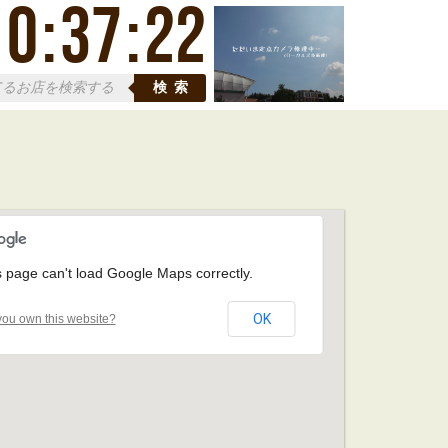
10
:
37
:
23
検索
s page can't load Google Maps correctly.
OK
ou own this website?