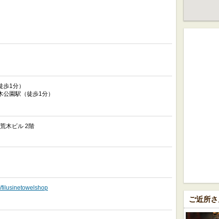
徒歩1分）
木公園駅（徒歩1分）
 荒木ビル 2階
/filusinetowelshop
ご近所さ