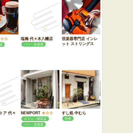
★☆☆
塩梅 代々木八幡店
弦楽器専門店 インレ
ット ストリングス
バー・居酒屋
屋
トア 代々
NEWPORT
★☆☆
すし処 中むら
和食
カフェ・喫茶店
バー・居酒屋