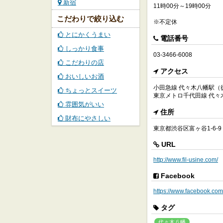
新宿
11時00分～19時00分
こだわりで絞り込む
※不定休
とにかくうまい
電話番号
しっかり食事
03-3466-6008
こだわりの店
アクセス
おいしいお酒
小田急線 代々木八幡駅（
ちょっとスイーツ
東京メトロ千代田線 代々
雰囲気がいい
住所
財布にやさしい
東京都渋谷区富ヶ谷1-6-9
URL
http://www.fil-usine.com/
Facebook
https://www.facebook.com
タグ
代々木八幡